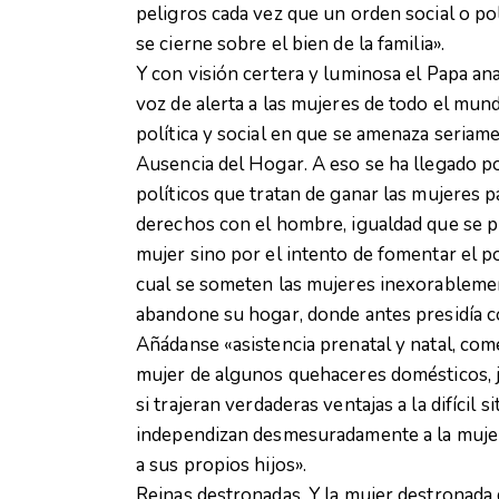
peligros cada vez que un orden social o po
se cierne sobre el bien de la familia».
Y con visión certera y luminosa el Papa anali
voz de alerta a las mujeres de todo el mund
política y social en que se amenaza seriame
Ausencia del Hogar. A eso se ha llegado p
políticos que tratan de ganar las mujeres p
derechos con el hombre, igualdad que se pr
mujer sino por el intento de fomentar el po
cual se someten las mujeres inexorableme
abandone su hogar, donde antes presidía c
Añádanse «asistencia prenatal y natal, come
mujer de algunos quehaceres domésticos, j
si trajeran verdaderas ventajas a la difícil
independizan desmesuradamente a la mujer 
a sus propios hijos».
Reinas destronadas. Y la mujer destronada 