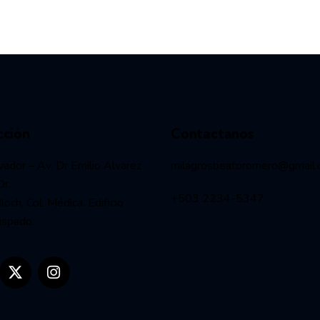
cción
Contactanos
vador – Av. Dr Emilio Alvarez
milagrosbeatoromero@gmail
Dr.
+503 2234-5347
och, Col. Médica. Edificio
ispado.