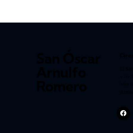
San Óscar
Dire
Arnulfo
El Sal
y Av. 
Romero
Max Bl
Arzob