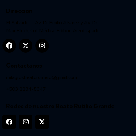
Dirección
El Salvador – Av. Dr Emilio Alvarez y Av. Dr.
Max Bloch, Col. Médica. Edificio Arzobispado.
Contactanos
milagrosbeatoromero@gmail.com
+503 2234-5347
Redes de nuestro Beato Rutilio Grande