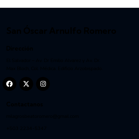
San Óscar Arnulfo Romero
Dirección
El Salvador – Av. Dr Emilio Alvarez y Av. Dr.
Max Bloch, Col. Médica. Edificio Arzobispado.
Contactanos
milagrosbeatoromero@gmail.com
+503 2234-5347