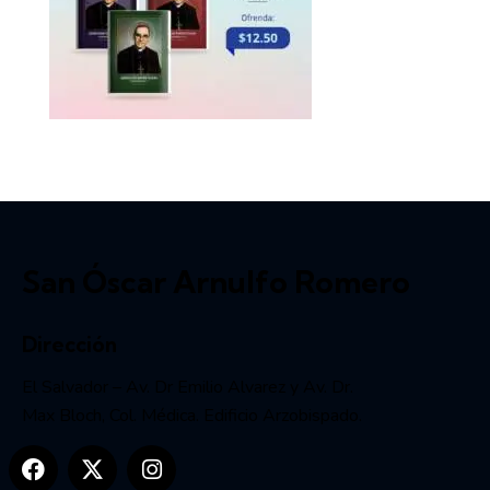
San Óscar Arnulfo Romero
Dirección
El Salvador – Av. Dr Emilio Alvarez y Av. Dr.
Max Bloch, Col. Médica. Edificio Arzobispado.