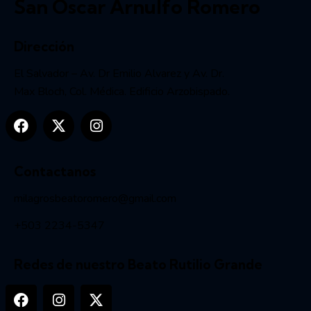
San Óscar Arnulfo Romero
Dirección
El Salvador – Av. Dr Emilio Alvarez y Av. Dr.
Max Bloch, Col. Médica. Edificio Arzobispado.
Contactanos
milagrosbeatoromero@gmail.com
+503 2234-5347
Redes de nuestro Beato Rutilio Grande