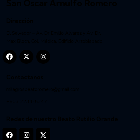
San Óscar Arnulfo Romero
Dirección
El Salvador – Av. Dr Emilio Alvarez y Av. Dr.
Max Bloch, Col. Médica. Edificio Arzobispado.
Contactanos
milagrosbeatoromero@gmail.com
+503 2234-5347
Redes de nuestro Beato Rutilio Grande