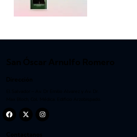
San Óscar Arnulfo Romero
Dirección
El Salvador – Av. Dr Emilio Alvarez y Av. Dr.
Max Bloch, Col. Médica. Edificio Arzobispado.
Contactanos