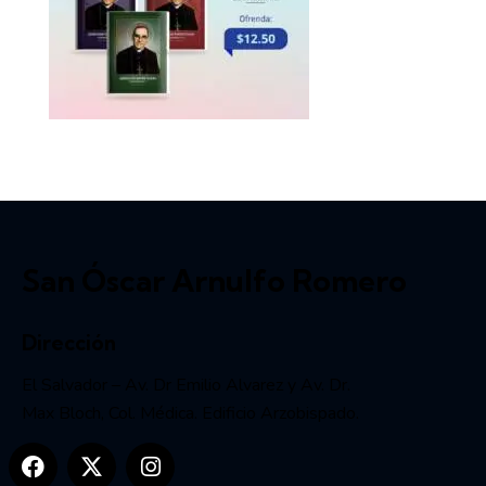
San Óscar Arnulfo Romero
Dirección
El Salvador – Av. Dr Emilio Alvarez y Av. Dr.
Max Bloch, Col. Médica. Edificio Arzobispado.