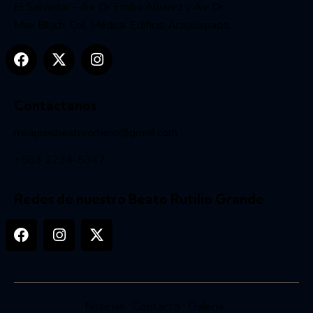
El Salvador – Av. Dr Emilio Alvarez y Av. Dr.
Max Bloch, Col. Médica. Edificio Arzobispado.
Contactanos
milagrosbeatoromero@gmail.com
+503 2234-5347
Redes de nuestro Beato Rutilio Grande
Noticias
Contacto
Galeria