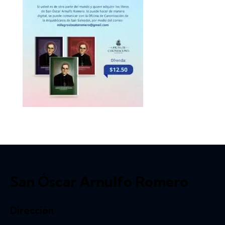
San Óscar Arnulfo Romero
Dirección