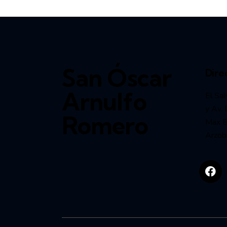
San Óscar
Dire
Arnulfo
El Sal
y Av. 
Romero
Max Bl
Arzob