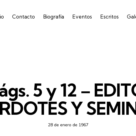
io
Contacto
Biografía
Eventos
Escritos
Gal
SEMANARIO CHAPARRASTIQUE
ágs. 5 y 12 – EDI
RDOTES Y SEMI
28 de enero de 1967