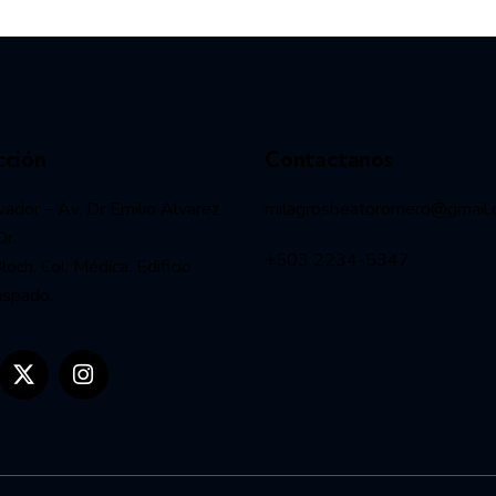
cción
Contactanos
vador – Av. Dr Emilio Alvarez
milagrosbeatoromero@gmail
Dr.
+503 2234-5347
och, Col. Médica. Edificio
ispado.