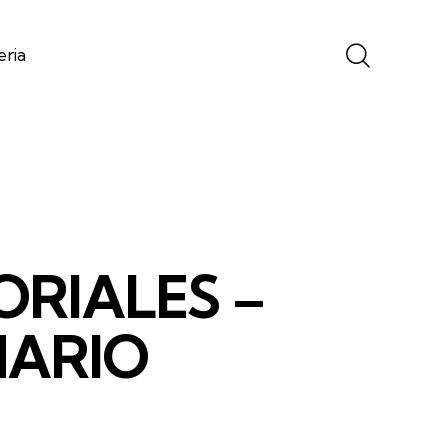
eria
TORIALES –
NARIO