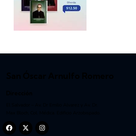
San Óscar Arnulfo Romero
Dirección
El Salvador – Av. Dr Emilio Alvarez y Av. Dr.
Max Bloch, Col. Médica. Edificio Arzobispado.