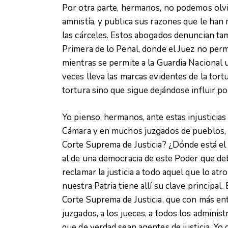
Por otra parte, hermanos, no podemos olv
amnistía, y publica sus razones que le han
las cárceles. Estos abogados denuncian ta
Primera de lo Penal, donde el Juez no perm
mientras se permite a la Guardia Nacional 
veces lleva las marcas evidentes de la tort
tortura sino que sigue dejándose influir por
Yo pienso, hermanos, ante estas injusticias 
Cámara y en muchos juzgados de pueblos, ¡
Corte Suprema de Justicia? ¿Dónde está el
al de una democracia de este Poder que de
reclamar la justicia a todo aquel que lo at
nuestra Patria tiene allí su clave principal
Corte Suprema de Justicia, que con más ente
juzgados, a los jueces, a todos los admini
que de verdad sean agentes de justicia. Yo q