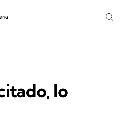
eria
citado, lo