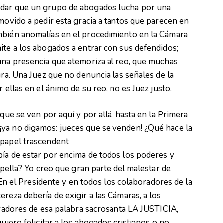
idar que un grupo de abogados lucha por una
 movido a pedir esta gracia a tantos que parecen en
mbién anomalías en el procedimiento en la Cámara
ite a los abogados a entrar con sus defendidos;
una presencia que atemoriza al reo, que muchas
ura. Una Juez que no denuncia las señales de la
 ellas en el ánimo de su reo, no es Juez justo.
que se ven por aquí y por allá, hasta en la Primera
ya no digamos: jueces que se venden! ¿Qué hace la
 papel trascendent
bía de estar por encima de todos los poderes y
ropella? Yo creo que gran parte del malestar de
. En el Presidente y en todos los colaboradores de la
reza debería de exigir a las Cámaras, a los
stradores de esa palabra sacrosanta LA JUSTICIA,
uiero felicitar a los abogados cristianos o no