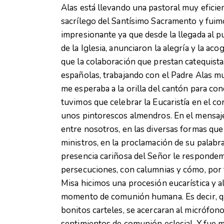
Alas está llevando una pastoral muy eficie
sacrílego del Santísimo Sacramento y fuim
impresionante ya que desde la llegada al p
de la Iglesia, anunciaron la alegría y la aco
que la colaboración que prestan catequistas
españolas, trabajando con el Padre Alas mu
me esperaba a la orilla del cantón para con
tuvimos que celebrar la Eucaristía en el c
unos pintorescos almendros. En el mensaje 
entre nosotros, en las diversas formas que 
ministros, en la proclamación de su palabra
presencia cariñosa del Señor le respondem
persecuciones, con calumnias y cómo, por t
Misa hicimos una procesión eucarística y al 
momento de comunión humana. Es decir, qu
bonitos carteles, se acercaran al micrófon
sentimientos de comunión eclesial. Y fue 