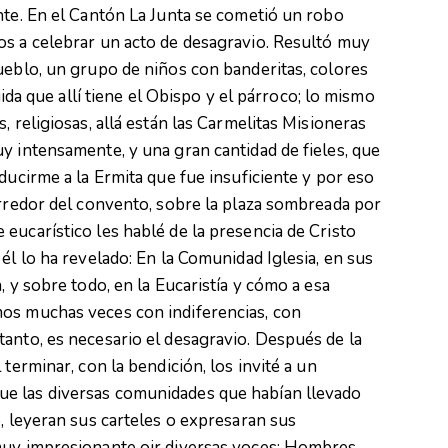
nte. En el Cantón La Junta se cometió un robo
os a celebrar un acto de desagravio. Resultó muy
ueblo, un grupo de niños con banderitas, colores
gida que allí tiene el Obispo y el párroco; lo mismo
, religiosas, allá están las Carmelitas Misioneras
y intensamente, y una gran cantidad de fieles, que
ducirme a la Ermita que fue insuficiente y por eso
orredor del convento, sobre la plaza sombreada por
eucarístico les hablé de la presencia de Cristo
él lo ha revelado: En la Comunidad Iglesia, en sus
, y sobre todo, en la Eucaristía y cómo a esa
os muchas veces con indiferencias, con
anto, es necesario el desagravio. Después de la
terminar, con la bendición, los invité a un
e las diversas comunidades que habían llevado
o, leyeran sus carteles o expresaran sus
muy impresionante oir diversas voces: Hombres,