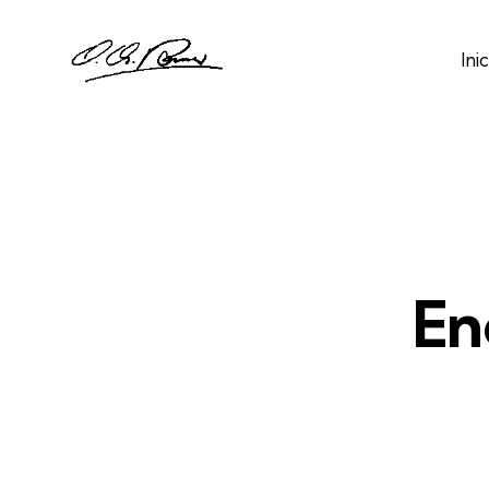
Inic
En