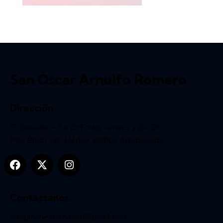
San Óscar Arnulfo Romero
Dirección
El Salvador – Av. Dr Emilio Alvarez y Av. Dr.
Max Bloch, Col. Médica. Edificio Arzobispado.
Contactanos
milagrosbeatoromero@gmail.com