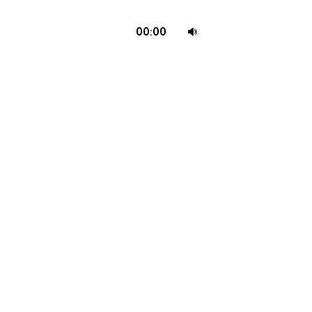
Utiliza
00:00
las
teclas
de
flecha
arriba/abajo
para
aumentar
o
disminuir
el
volumen.