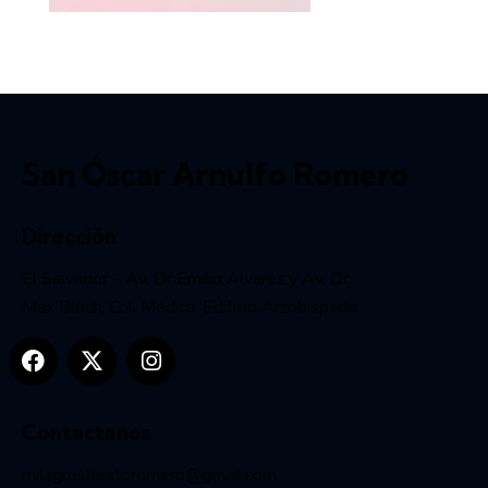
San Óscar Arnulfo Romero
Dirección
El Salvador – Av. Dr Emilio Alvarez y Av. Dr.
Max Bloch, Col. Médica. Edificio Arzobispado.
Contactanos
milagrosbeatoromero@gmail.com