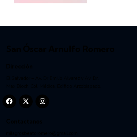
San Óscar Arnulfo Romero
Dirección
El Salvador – Av. Dr Emilio Alvarez y Av. Dr.
Max Bloch, Col. Médica. Edificio Arzobispado.
Contactanos
milagrosbeatoromero@gmail.com