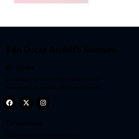
San Óscar Arnulfo Romero
Dirección
El Salvador – Av. Dr Emilio Alvarez y Av. Dr.
Max Bloch, Col. Médica. Edificio Arzobispado.
Contactanos
milagrosbeatoromero@gmail.com