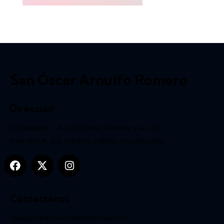
San Óscar Arnulfo Romero
Dirección
El Salvador – Av. Dr Emilio Alvarez y Av. Dr.
Max Bloch, Col. Médica. Edificio Arzobispado.
Contactanos
milagrosbeatoromero@gmail.com