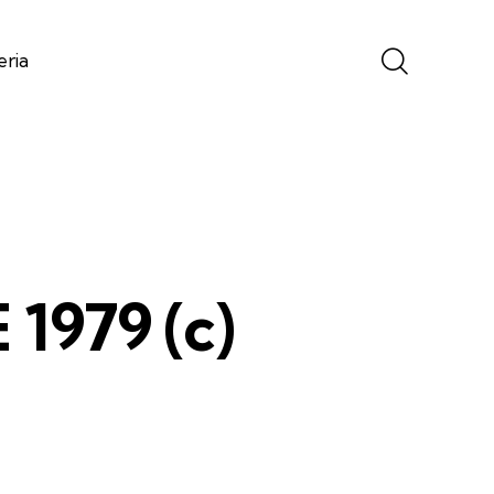
eria
1979 (c)