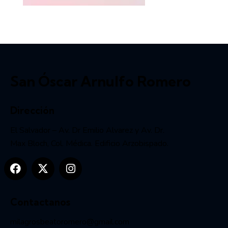
San Óscar Arnulfo Romero
Dirección
El Salvador – Av. Dr Emilio Alvarez y Av. Dr.
Max Bloch, Col. Médica. Edificio Arzobispado.
Contactanos
milagrosbeatoromero@gmail.com