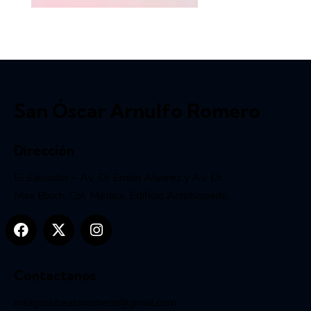
San Óscar Arnulfo Romero
Dirección
El Salvador – Av. Dr Emilio Alvarez y Av. Dr.
Max Bloch, Col. Médica. Edificio Arzobispado.
Contactanos
milagrosbeatoromero@gmail.com