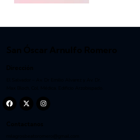
San Óscar Arnulfo Romero
Dirección
El Salvador – Av. Dr Emilio Alvarez y Av. Dr.
Max Bloch, Col. Médica. Edificio Arzobispado.
Contactanos
milagrosbeatoromero@gmail.com