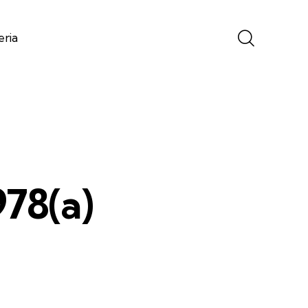
eria
978(a)