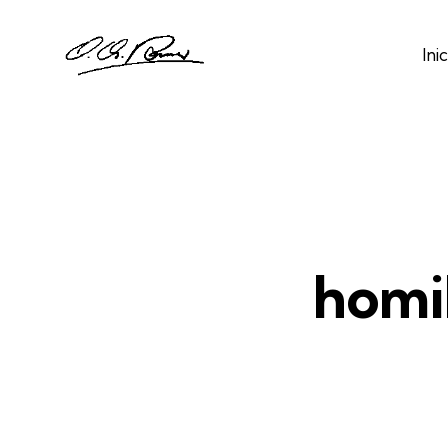
Inic
homil