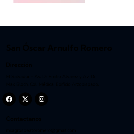
San Óscar Arnulfo Romero
Dirección
El Salvador – Av. Dr Emilio Alvarez y Av. Dr.
Max Bloch, Col. Médica. Edificio Arzobispado.
Contactanos
milagrosbeatoromero@gmail.com