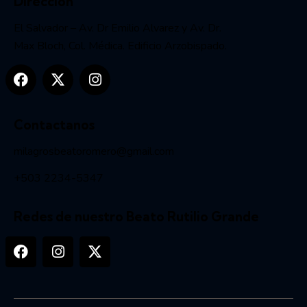
Dirección
El Salvador – Av. Dr Emilio Alvarez y Av. Dr.
Max Bloch, Col. Médica. Edificio Arzobispado.
Contactanos
milagrosbeatoromero@gmail.com
+503 2234-5347
Redes de nuestro Beato Rutilio Grande