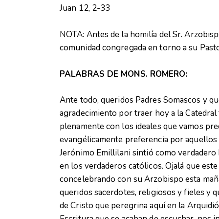
Juan 12, 2-33
NOTA: Antes de la homilía del Sr. Arzobis
comunidad congregada en torno a su Pastor
PALABRAS DE MONS. ROMERO:
Ante todo, queridos Padres Somascos y que
agradecimiento por traer hoy a la Catedral
plenamente con los ideales que vamos pred
evangélicamente preferencia por aquellos 
Jerónimo Emillilani sintió como verdadero h
en los verdaderos católicos. Ojalá que est
concelebrando con su Arzobispo esta maña
queridos sacerdotes, religiosos y fieles y
de Cristo que peregrina aquí en la Arquidió
Escritura que se acaban de escuchar, nos in