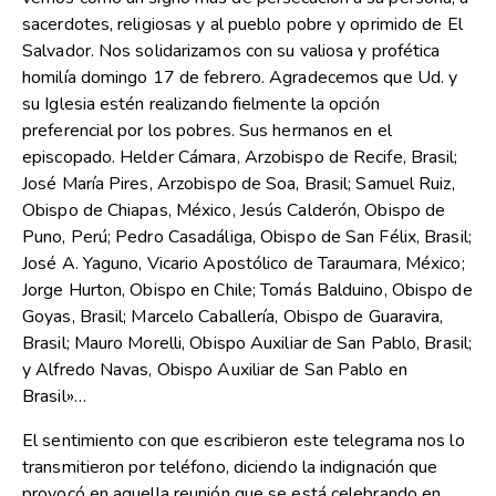
sacerdotes, religiosas y al pueblo pobre y oprimido de El
Salvador. Nos solidarizamos con su valiosa y profética
homilía domingo 17 de febrero. Agradecemos que Ud. y
su Iglesia estén realizando fielmente la opción
preferencial por los pobres. Sus hermanos en el
episcopado. Helder Cámara, Arzobispo de Recife, Brasil;
José María Pires, Arzobispo de Soa, Brasil; Samuel Ruiz,
Obispo de Chiapas, México, Jesús Calderón, Obispo de
Puno, Perú; Pedro Casadáliga, Obispo de San Félix, Brasil;
José A. Yaguno, Vicario Apostólico de Taraumara, México;
Jorge Hurton, Obispo en Chile; Tomás Balduino, Obispo de
Goyas, Brasil; Marcelo Caballería, Obispo de Guaravira,
Brasil; Mauro Morelli, Obispo Auxiliar de San Pablo, Brasil;
y Alfredo Navas, Obispo Auxiliar de San Pablo en
Brasil»…
El sentimiento con que escribieron este telegrama nos lo
transmitieron por teléfono, diciendo la indignación que
provocó en aquella reunión que se está celebrando en