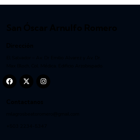
San Óscar Arnulfo Romero
Dirección
El Salvador – Av. Dr Emilio Alvarez y Av. Dr.
Max Bloch, Col. Médica. Edificio Arzobispado.
Contactanos
milagrosbeatoromero@gmail.com
+503 2234-5347