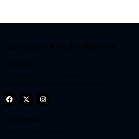
San Óscar Arnulfo Romero
Dirección
El Salvador – Av. Dr Emilio Alvarez y Av. Dr.
Max Bloch, Col. Médica. Edificio Arzobispado.
Contactanos
milagrosbeatoromero@gmail.com