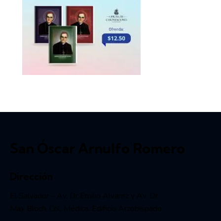
San Óscar Arnulfo Romero
Dirección
El Salvador – Av. Dr Emilio Alvarez y Av. Dr.
Max Bloch, Col. Médica. Edificio Arzobispado.