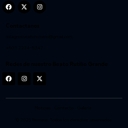
Contactanos
milagrosbeatoromero@gmail.com
+503 2234-5347
Redes de nuestro Beato Rutilio Grande
Noticias
Contacto
Galeria
© 2025
Romero
. Todos los derechos reservados.