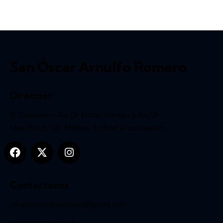
San Óscar Arnulfo Romero
Dirección
El Salvador – Av. Dr Emilio Alvarez y Av. Dr.
Max Bloch, Col. Médica. Edificio Arzobispado.
Contactanos
milagrosbeatoromero@gmail.com