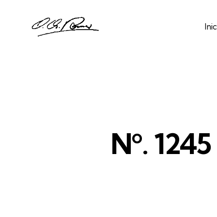
Inic
Nº. 1245