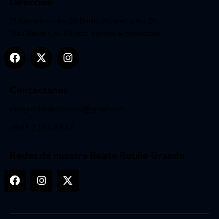
Dirección
El Salvador – Av. Dr Emilio Alvarez y Av. Dr.
Max Bloch, Col. Médica. Edificio Arzobispado.
Contactanos
milagrosbeatoromero@gmail.com
+503 2234-5347
Redes de nuestro Beato Rutilio Grande