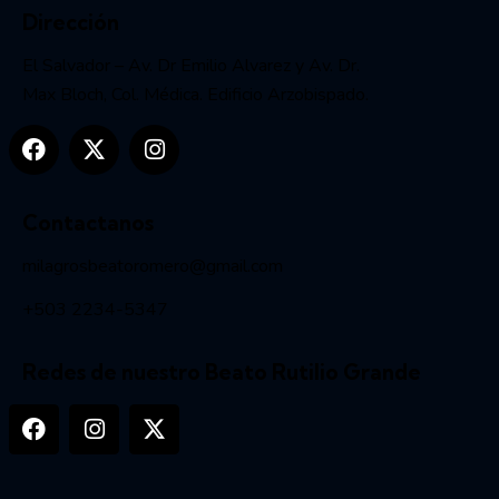
Dirección
El Salvador – Av. Dr Emilio Alvarez y Av. Dr.
Max Bloch, Col. Médica. Edificio Arzobispado.
Contactanos
milagrosbeatoromero@gmail.com
+503 2234-5347
Redes de nuestro Beato Rutilio Grande