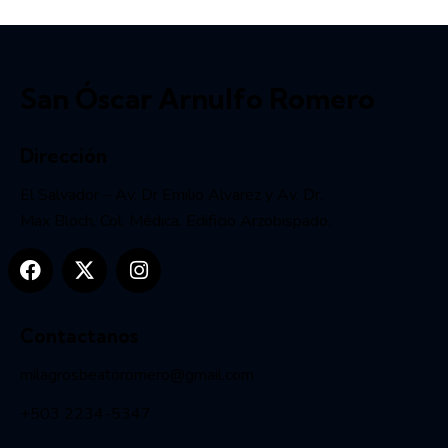
San Óscar Arnulfo Romero
Dirección
El Salvador – Av. Dr Emilio Alvarez y Av. Dr.
Max Bloch, Col. Médica. Edificio Arzobispado.
Contactanos
milagrosbeatoromero@gmail.com
+503 2234-5347