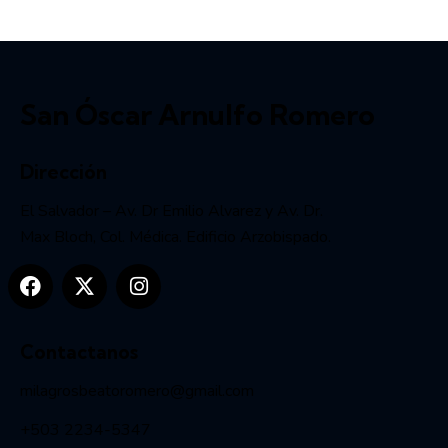
San Óscar Arnulfo Romero
Dirección
El Salvador – Av. Dr Emilio Alvarez y Av. Dr.
Max Bloch, Col. Médica. Edificio Arzobispado.
Contactanos
milagrosbeatoromero@gmail.com
+503 2234-5347