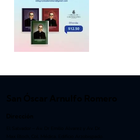
San Óscar Arnulfo Romero
Dirección
El Salvador – Av. Dr Emilio Alvarez y Av. Dr.
Max Bloch, Col. Médica. Edificio Arzobispado.