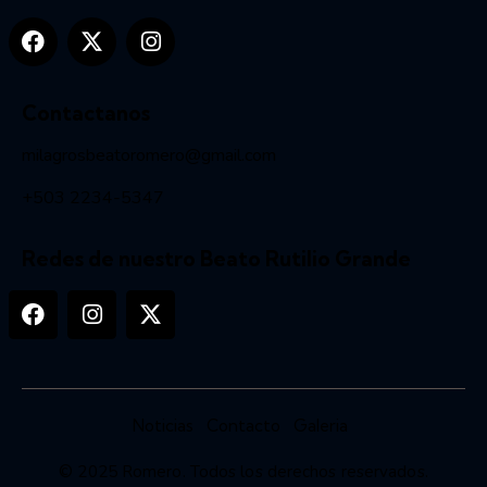
Contactanos
milagrosbeatoromero@gmail.com
+503 2234-5347
Redes de nuestro Beato Rutilio Grande
Noticias
Contacto
Galeria
© 2025
Romero
. Todos los derechos reservados.