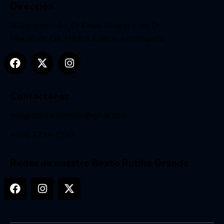
Dirección
El Salvador – Av. Dr Emilio Alvarez y Av. Dr.
Max Bloch, Col. Médica. Edificio Arzobispado.
Contactanos
milagrosbeatoromero@gmail.com
+503 2234-5347
Redes de nuestro Beato Rutilio Grande