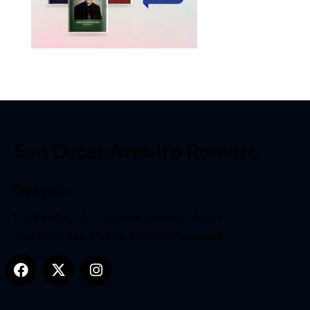
San Óscar Arnulfo Romero
Dirección
El Salvador – Av. Dr Emilio Alvarez y Av. Dr.
Max Bloch, Col. Médica. Edificio Arzobispado.