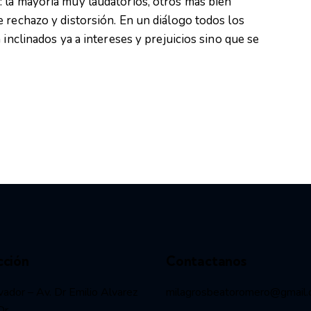
 la mayoría muy laudatorios, otros más bien
 rechazo y distorsión. En un diálogo todos los
 inclinados ya a intereses y prejuicios sino que se
cción
Contactanos
vador – Av. Dr Emilio Alvarez
milagrosbeatoromero@gmail
Dr.