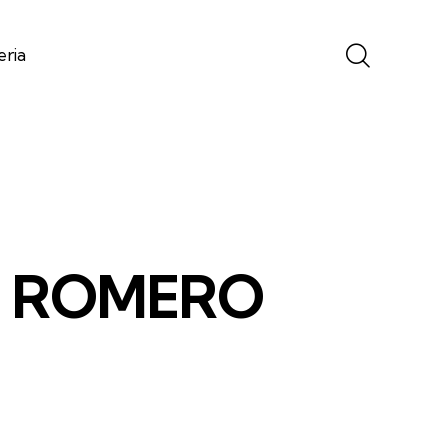
eria
OR ROMERO