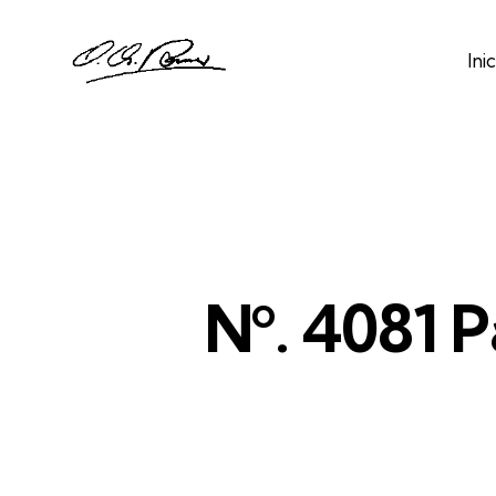
Inic
Nº. 4081