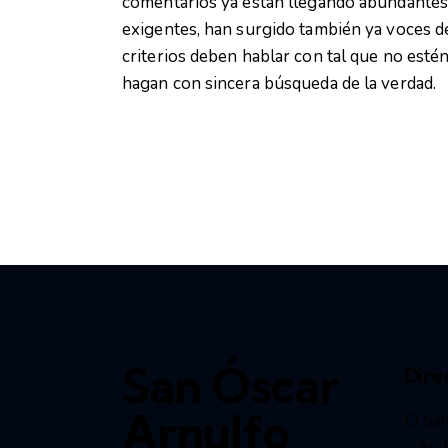
comentarios ya están llegando abundantes:
exigentes, han surgido también ya voces de
criterios deben hablar con tal que no estén
hagan con sincera búsqueda de la verdad.
San Óscar
Dire
Arnulfo
El Sal
y Av. 