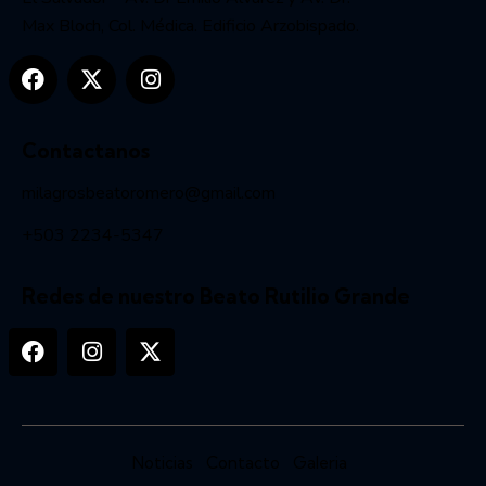
Max Bloch, Col. Médica. Edificio Arzobispado.
Contactanos
milagrosbeatoromero@gmail.com
+503 2234-5347
Redes de nuestro Beato Rutilio Grande
Noticias
Contacto
Galeria