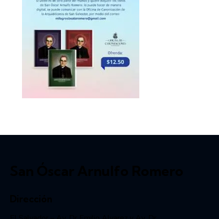
San Óscar Arnulfo Romero
Dirección
El Salvador – Av. Dr Emilio Alvarez y Av. Dr.