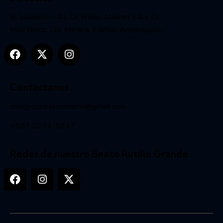
El Salvador – Av. Dr Emilio Alvarez y Av. Dr.
Max Bloch, Col. Médica. Edificio Arzobispado.
Contactanos
milagrosbeatoromero@gmail.com
+503 2234-5347
Redes de nuestro Beato Rutilio Grande