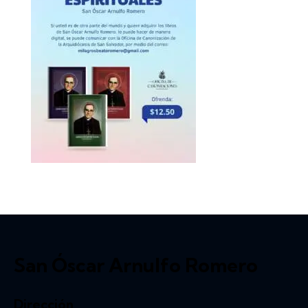
San Óscar Arnulfo Romero
Dirección