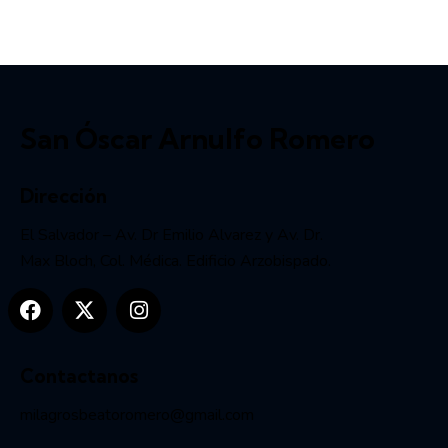
San Óscar Arnulfo Romero
Dirección
El Salvador – Av. Dr Emilio Alvarez y Av. Dr.
Max Bloch, Col. Médica. Edificio Arzobispado.
Contactanos
milagrosbeatoromero@gmail.com