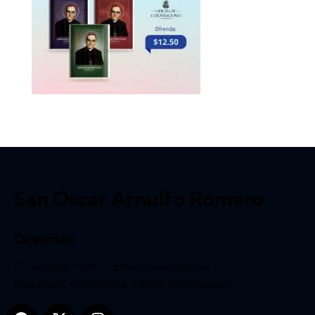
San Óscar Arnulfo Romero
Dirección
El Salvador – Av. Dr Emilio Alvarez y Av. Dr.
Max Bloch, Col. Médica. Edificio Arzobispado.