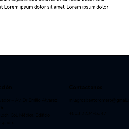
st Lorem ipsum dolor sit amet. Lorem ipsum dolor
cción
Contactanos
vador – Av. Dr Emilio Alvarez
milagrosbeatoromero@gmail
Dr.
+503 2234-5347
och, Col. Médica. Edificio
ispado.