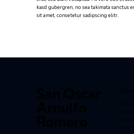
kasd gubergren, no sea takimata sanctus e
sit amet, consetetur sadipscing elitr.
San Óscar
Dire
Arnulfo
El Sal
y Av. 
Romero
Max Bl
Arzob