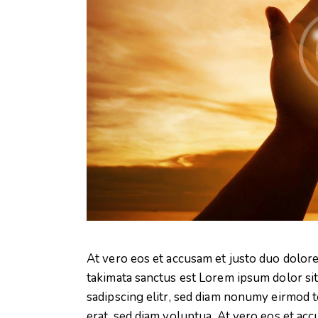
At vero eos et accusam et justo duo dolore
takimata sanctus est Lorem ipsum dolor si
sadipscing elitr, sed diam nonumy eirmod 
erat, sed diam voluptua. At vero eos et acc