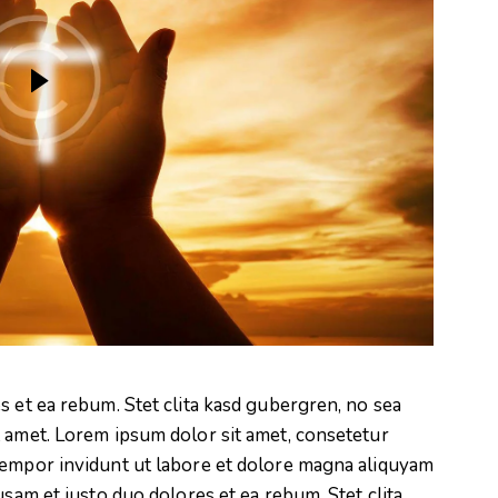
s et ea rebum. Stet clita kasd gubergren, no sea
t amet. Lorem ipsum dolor sit amet, consetetur
tempor invidunt ut labore et dolore magna aliquyam
usam et justo duo dolores et ea rebum. Stet clita