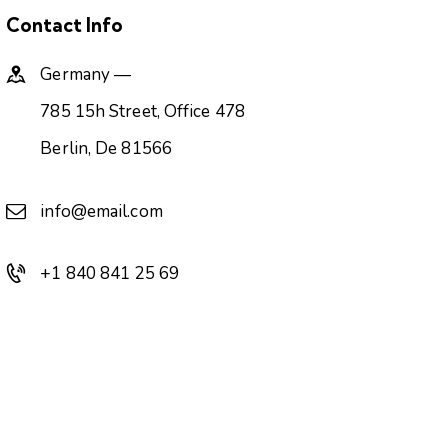
Contact Info
Germany —
785 15h Street, Office 478
Berlin, De 81566
info@email.com
+1 840 841 25 69