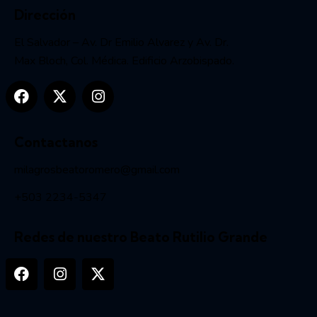
Dirección
El Salvador – Av. Dr Emilio Alvarez y Av. Dr.
Max Bloch, Col. Médica. Edificio Arzobispado.
Contactanos
milagrosbeatoromero@gmail.com
+503 2234-5347
Redes de nuestro Beato Rutilio Grande