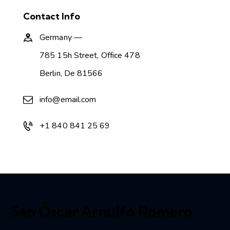
Contact Info
Germany —
785 15h Street, Office 478
Berlin, De 81566
info@email.com
+1 840 841 25 69
San Óscar Arnulfo Romero