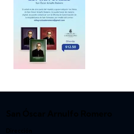
San Óscar Arnulfo Romero
Dirección