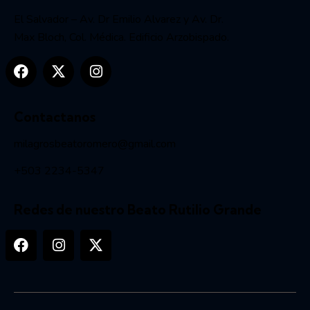
El Salvador – Av. Dr Emilio Alvarez y Av. Dr.
Max Bloch, Col. Médica. Edificio Arzobispado.
Contactanos
milagrosbeatoromero@gmail.com
+503 2234-5347
Redes de nuestro Beato Rutilio Grande